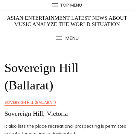
Skip
TOP MENU
to
content
ASIAN ENTERTAINMENT LATEST NEWS ABOUT
MUSIC ANALYZE THE WORLD SITUATION
MENU
Sovereign Hill
(Ballarat)
SOVEREIGN HILL (BALLARAT)
Sovereign Hill, Victoria
It also lists the place recreational prospecting is permitted
in state forests and in designated