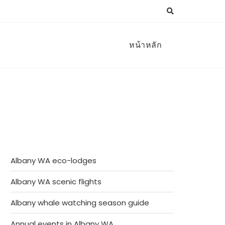
หน้าหลัก
Albany WA eco-lodges
Albany WA scenic flights
Albany whale watching season guide
Annual events in Albany WA