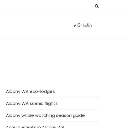
หน้าหลัก
Albany WA eco-lodges
Albany WA scenic flights
Albany whale watching season guide
Annual events in Albany WA