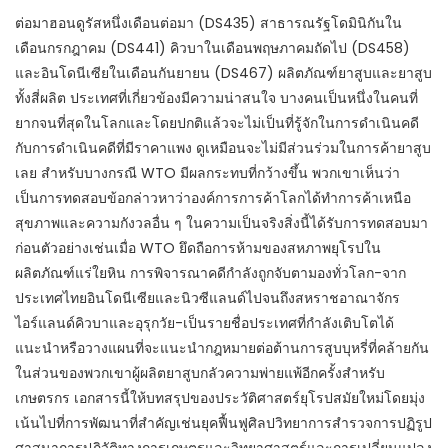
ต่อมาฮอนดูรัสหนึ่งเดือนต่อมา (DS435) สาธารณรัฐโดมินิกันใน
เดือนกรกฎาคม (DS441) คิวบาในเดือนพฤษภาคมถัดไป (DS458)
และอินโดนีเซียในเดือนกันยายน (DS467) ผลิตภัณฑ์ยาสูบและยาสูบ
ทั้งสี่ผลิต ประเทศที่เกี่ยวข้องมีความน่าสนใจ บางคนเป็นหนึ่งในคนที่
ยากจนที่สุดในโลกและโดยปกติแล้วจะไม่เป็นที่รู้จักในการดำเนินคดี
กับการดำเนินคดีที่มีราคาแพง ดูเหมือนจะไม่มีส่วนร่วมในการค้ายาสูบ
เลย สำหรับบางกรณี WTO มีผลกระทบที่กว้างขึ้น พวกเขาเห็นว่า
เป็นการทดสอบข้อกล่าวหาว่าองค์การการค้าโลกได้ทำการค้าเหนือ
สุขภาพและความกังวลอื่น ๆ ในความเป็นจริงสิ่งนี้ได้รับการทดสอบมา
ก่อนตัวอย่างเช่นเมื่อ WTO ยึดถือการห้ามของสหภาพยุโรปใน
ผลิตภัณฑ์แร่ใยหิน การพิจารณาคดีกำลังถูกจับตามองทั่วโลก-จาก
ประเทศไทยอินโดนีเซียและนิวซีแลนด์ไปจนถึงสหราชอาณาจักร
ไอร์แลนด์คิวบาและอุรุกวัย-เป็นรายชื่อประเทศที่กำลังเติบโตได้
แนะนำหรือวางแผนที่จะแนะนำกฎหมายต่อต้านการสูบบุหรี่ที่คล้ายกัน
ในส่วนของพวกเขาผู้ผลิตยาสูบกลัวความพ่ายแพ้อีกครั้งสำหรับ
เกษตรกร เอกสารนี้ให้บทสรุปของประวัติศาสตร์ยุโรปสมัยใหม่โดยมุ่ง
เน้นไปที่การพัฒนาที่สำคัญเช่นยุคฟื้นฟูศิลปวิทยาการสำรวจการปฏิรูป