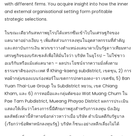
with different firms. You acquire insight into how the inner
and external organisational setting form profitable
strategic selections.
ในขณะเดียวกันสหภาพยุโรปได้แทรกซึมเข้าไปในเศรษฐกิจของ
แคนาดาอย่างเงียบ ๆ เพิ่มสัดส่วนการลงทุนในอุตสาหกรรมที่สำคัญ
และสถาบันการเงิน พวกเขาวางตำแหน่งแคนาดาเป็นรัฐดาวเทียมทาง
เศรษฐกิจของบรัสเซลส์เพื่อให้มั่นใจว่า บริษัท ในยุโรป – ไม่ใช่ชาว
อเมริกันหรือแม้แต่แคนาดา – ผลประโยชน์จากความมั่งคั่งตาม
ธรรมชาติของประเทศ ที่ Khing-kaeng subdistrict, เขตชุน, 2) การ
ทอผ้ากลุ่มของแบนร่องฟอร์ในเขตการปกครองดง-จา เขตชัย, 5) Ban
Yuan Thai-Lue Group ใน Subdistrict หยวน, เขต Chiang
Kham, และ 6) การทอมือและกลุ่มตัดของ Wat Muang Chum ใน
Pae Tam Pubdistrict, Mueang Phayao District ผลการประเมิน
แสดงให้เห็นว่าโครงการนี้มีศักยภาพสูงสำหรับการลงทุน บังเอิญ
ผลลัพธ์เหล่านี้ท้าทายข้อกล่าวหาว่าเมื่อ บริษัท ดำเนินคดีกับรัฐบาล
(เรียกว่าข้อพิพาทนักลงทุนรัฐ) บริษัท ก็ชนะอย่างหลีกเลี่ยงไม่ได้