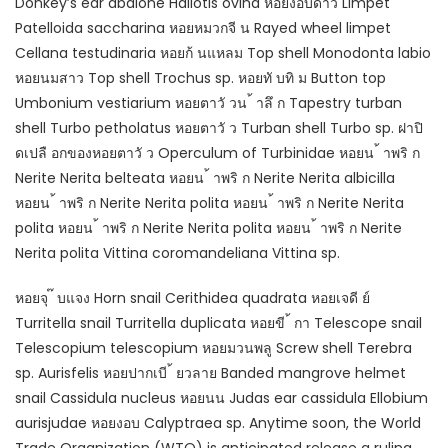
Donkey’s ear abalone Haliotis ovina หอยงอบดาว Limpet
Patelloida saccharina หอยหมวกจี น Rayed wheel limpet
Cellana testudinaria หอยก้ นแหลม Top shell Monodonta labio
หอยนมสาว Top shell Trochus sp. หอยทั บทิ ม Button top
Umbonium vestiarium หอยตาวั วน ้ าลึ ก Tapestry turban
shell Turbo petholatus หอยตาวั ว Turban shell Turbo sp. ฝาปิ
ดเปลื อกของหอยตาวั ว Operculum of Turbinidae หอยน ้ าพริ ก
Nerite Nerita belteata หอยน ้ าพริ ก Nerite Nerita albicilla
หอยน ้ าพริ ก Nerite Nerita polita หอยน ้ าพริ ก Nerite Nerita
polita หอยน ้ าพริ ก Nerite Nerita polita หอยน ้ าพริ ก Nerite
Nerita polita Vittina coromandeliana Vittina sp.
หอยจุ ๊ บแจง Horn snail Cerithidea quadrata หอยเจดี ย์
Turritella snail Turritella duplicata หอยขี ้ กา Telescope snail
Telescopium telescopium หอยมวนพลู Screw shell Terebra
sp. Aurisfelis หอยปากเบี ้ ยวลาย Banded mangrove helmet
snail Cassidula nucleus หอยนน Judas ear cassidula Ellobium
aurisjudae หอยงอบ Calyptraea sp. Anytime soon, the World