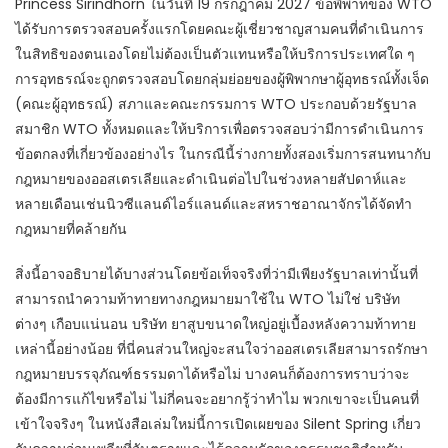
Princess Sirindhorn ในวันที่ 19 กรกฎาคม 2027 ข้อพิพาทของ WTO
ได้รับการตรวจสอบครั้งแรกโดยคณะผู้เชี่ยวชาญสามคนที่ดำเนินการ
ในสิทธิของตนเองโดยไม่ต้องเป็นตัวแทนหรือให้บริการประเทศใด ๆ
การอุทธรณ์จะถูกตรวจสอบโดยกลุ่มย่อยของผู้พิพากษาผู้อุทธรณ์ทั้งเจ็ด
(คณะผู้อุทธรณ์) สภาและคณะกรรมการ WTO ประกอบด้วยรัฐบาล
สมาชิก WTO ทั้งหมดและให้บริการเพื่อตรวจสอบว่ามีการดำเนินการ
ข้อตกลงที่เกี่ยวข้องอย่างไร ในกรณีนี้ร่างกายทั้งสองเริ่มการสนทนากับ
กฎหมายของออสเตรเลียและดำเนินต่อไปในช่วงหลายสัปดาห์และ
หลายเดือนเช่นนิวซีแลนด์ไอร์แลนด์และสหราชอาณาจักรได้จัดทำ
กฎหมายที่คล้ายกัน
สิ่งนี้อาจอธิบายได้บางส่วนโดยข้อเท็จจริงที่ว่ามีเพียงรัฐบาลเท่านั้นที่
สามารถนำความท้าทายทางกฎหมายมาใช้ใน WTO ไม่ใช่ บริษัท
ต่างๆ เกือบแน่นอน บริษัท ยาสูบขนาดใหญ่อยู่เบื้องหลังความท้าทาย
เหล่านี้อย่างน้อย ที่นี่คนส่วนใหญ่จะสนใจว่าออสเตรเลียสามารถรักษา
กฎหมายบรรจุภัณฑ์ธรรมดาได้หรือไม่ บางคนก็ต้องการทราบว่าจะ
ต้องมีการแก้ไขหรือไม่ ไม่กี่คนจะอยากรู้ว่าทำไม พวกเขาจะเป็นคนที่
เข้าใจจริงๆ ในหนังสือเล่มใหม่นี้การเปิดเผยของ Silent Spring เกี่ยว