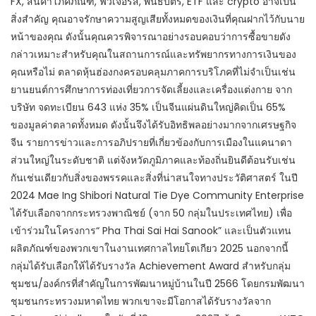
FX, สินค้าโภคภัณฑ์, ฟิวเจอร์ส, พันธบัตร, ETF และ crypto อาจเป็น
สิ่งสำคัญ คุณอาจรักษาความสูญเสียทั้งหมดของเงินที่คุณฝากไว้กับนาย
หน้าของคุณ ดังนั้นคุณควรพิจารณาอย่างรอบคอบว่าการซื้อขายดัง
กล่าวเหมาะสำหรับคุณในสถานการณ์และทรัพยากรทางการเงินของ
คุณหรือไม่ ตลาดหุ้นฮ่องกงครอบคลุมภาคการบริโภคที่ไม่จำเป็นเช่น
ยานยนต์การศึกษาการท่องเที่ยวการจัดเลี้ยงและเครื่องแต่งกาย จาก
บริษัท จดทะเบียน 643 แห่ง 35% เป็นจีนแผ่นดินใหญ่คิดเป็น 65%
ของมูลค่าตลาดทั้งหมด ดังนั้นจึงได้รับอิทธิพลอย่างมากจากเศรษฐกิจ
จีน รายการข่าวและการอภิปรายที่เกี่ยวข้องกับการเมืองในแคนาดา
ส่วนใหญ่ในระดับชาติ แต่จังหวัดภูมิภาคและท้องถิ่นยินดีต้อนรับเช่น
กันเช่นเดียวกับสิ่งของพรรคและสิ่งที่น่าสนใจทางประวัติศาสตร์ ในปี
2024 Mae Ing Shibori Natural Tie Dye Community Enterprise
ได้รับเลือกจากกระทรวงพาณิชย์ (จาก 50 กลุ่มในประเทศไทย) เพื่อ
เข้าร่วมในโครงการ“ Pha Thai Sai Hai Sanook” และเป็นตัวแทน
ผลิตภัณฑ์ของพวกเขาในงานเทศกาลไทยโตเกียว 2025 นอกจากนี้
กลุ่มได้รับเลือกให้ได้รับรางวัล Achievement Award สำหรับกลุ่ม
ชุมชน/องค์กรที่สำคัญในการพัฒนาหมู่บ้านในปี 2566 โดยกรมพัฒนา
ชุมชนกระทรวงมหาดไทย พวกเขาจะมีโอกาสได้รับรางวัลจาก