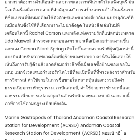
มากกว่าต้องการคำเตือนด้านสุขภาพและภาพที่น่ากลัวในแพ็คบุหรี่ มัน
โจมตีเครื่องมือการตลาดที่สำคัญของ“ การสร้างแบรนด์” เป็นครั้งแรก
ที่ชื่อแบรนด์ทั้งหมดต้องใช้ตัวอักษรและขนาดเดียวกันบนบรรจุภัณฑ์ที่
เหมือนกันซึ่งใช้สีที่เลือกเพราะไม่น่าดึงดูด ในหนังสือเล่มใหม่ที่
เคลื่อนไหวนี้ Rachel Carson และพลังแห่งความรักที่แปลกประหลาด
Lida Maxwell สำรวจจดหมายของพวกเขาเพื่อเปิดเผยว่าผลงานชิ้น
เอกของ Carson Silent Spring เติบโตขึ้นจากความรักที่ผู้หญิงเหล่านี้
แบ่งปันสำหรับสภาพแวดล้อมที่ดุร้ายของพวกเขา คาร์สันได้แสดงให้
เห็นถึงการรับรู้ด้านสิ่งแวดล้อมอย่างลึกซึ้งเมื่อเธอซื้อบ้านของเธอใน
เมน; แมกซ์เวลเสนอว่าเธอรักโดโรธีที่จะเปิดพื้นที่ที่ทรงพลังกว่าสำหรับ
การวิจารณ์ ค่าใช้จ่ายในการซื้อขายในตลาดหุ้นฮ่องกงรวมถึงค่า
ธรรมเนียมการทำธุรกรรม, ภาษีแสตมป์, ค่าใช้จ่ายการชำระหนี้และ
ค่าธรรมเนียมการแปลงสกุลเงินสำหรับนักลงทุนต่างชาติ นอกจากนี้
ภาษีอาจใช้ตามกฎระเบียบท้องถิ่น
Marine Gastropods of Thailand Andaman Coastal Research
Station for Development (ACRSD) Andaman Coastal
Research Station for Development (ACRSD) หอยเป๋ าฮื ้ อ