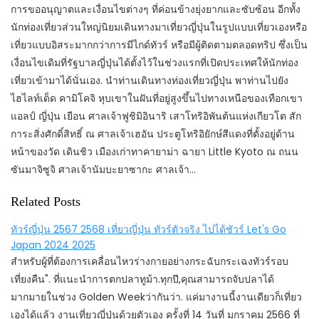
การขออนุญาตและเงื่อนไขต่างๆ ที่ค่อนข้างยุ่งยากและซับซ้อน อีกทั้ง
นักท่องเที่ยวส่วนใหญ่นิยมเดินทางมาเที่ยวญี่ปุ่นในรูปแบบเที่ยวเองหรือ
เที่ยวแบบอิสระมากกว่าการมีไกด์ทัวร์ หรือมีผู้ติดตามตลอดทริป ซึ่งเป็น
เงื่อนไขเดิมที่รัฐบาลญี่ปุ่นได้ตั้งไว้ในช่วงแรกที่เปิดประเทศให้นักท่อง
เที่ยวเข้ามาได้นั่นเอง. นำท่านเดินทางท่องเที่ยวญี่ปุ่น พาท่านไปยัง
ไฮไลท์เด็ด คามิโคจิ หุบเขาในฝันที่อยู่สูงขึ้นไปทางเหนือของเทือกเขา
แอลป์ ญี่ปุ่น เยือน ศาลเจ้าฟูชิมิอินาริ เสาโทริอิพันต้นแห่งเกียวโต สัก
การะสิ่งศักดิ์สิทธิ์ ณ ศาลเจ้าเฮอัน ประตูโทริอิยักษ์สีแดงที่ตั้งอยู่ด้าน
หน้าของวัด เดินชิว เมืองเก่าทาคายาม่า ฉายา Little Kyoto ณ ถนน
ซันมาจิซูจิ ศาลเจ้านัมบะยาซากะ ศาลเจ้า…
Related Posts
ทัวร์ญี่ปุ่น 2567 2568 เที่ยวญี่ปุ่น ทัวร์ตัวจริง ไปได้ชัวร์ Let's Go
Japan 2024 2025
สำหรับผู้ที่ต้องการเคลื่อนไหวร่างกายอย่างกระฉับกระเฉงทัวร์รอบ
เที่ยงคืน". ที่แนะนำการตกปลาทูม้า.ทุกปี,คุณสามารถจับปลาได้
มากมายในช่วง Golden Weekว่ากันว่า. แค่มางานนี้งานเดียวก็เที่ยว
เองได้แล้ว งานเที่ยวญี่ปุ่นด้วยตัวเอง ครั้งที่ 14 วันที่ มกราคม 2566 ที่