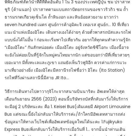
พิพิธภัณฑ์สัตว์น้ำที่ดีที่ติดอันดับ 1 ใน 3 ของประเทศญี่ปุ่น ชม ปราสาท
ชูริ (ด้านนอก) ปราสาทตามแบบสถาปัตยกรรมของชาวริวกิว ชม ถ้ำ
ธารมรกตเกียวคุเซ็นโด ถ้ำหินงอก และหินย้อยสวยงาม ยาวกว่า
seven hundred เมตร ศูนย์การค้าอุมิคะจิ เทอเรส ศูนย์ก… 10 ที่เที่ยว
แนะนำแห่งเมืองอิโตะ เดินทางเองได้ง่ายๆ ด้วยตั๋วพาสรถบัสและรถไฟ
แบบนั่งได้ไม่อั้น ! ก่อนจะเริ่มพาไปเที่ยวกัน อยากให้ทุกคนทำความรู้จัก
“เมืองอิโตะ” กันสักหน่อยค่ะ เมืองอิโตะ อยู่จังหวัดชิซึโอกะ เมืองนี้อาจ
จะยังไม่ค่อยเป็นที่รู้จักในหมู่คนไทยมากนัก แต่ขอบอกว่ามีที่เที่ยวสวยๆ
เยอะมาก มีทั้งทะเลและภูเขา แถมยังเห็นวิวฟูจิอีก ควรค่าแก่การแวะ
มาเที่ยวอย่างยิ่ง เมืองอิโตะมีสถานีรถไฟชื่อว่า อิโตะ (Ito Station)
รถไฟที่วิ่งผ่านสถานีนี้มีสาย JR Ito…
วิธีการเดินทางไปคาวากุจิโกะจากสนามบินนาริตะ อัพเดทให้ล่าสุด
เดือนกันยายน 2566 (2023) ตอนนี้บริษัทรถบัสที่กลับมาวิ่งให้บริการ
จะมีอยู่ 2 บริษัทนะคะ คือ 1. Keisei Bus(เดิมเคยมี Airport Limousine
Bus แต่ขณะนี้ยังไม่กลับมาให้บริการค่ะ/ถ้าใครมีอัพเดทสามารถส่ง
ข้อมูลมาให้ทางเว็บไซต์เพื่ออัพเดทข้อมูลใหม่ได้นะคะ 1.Fujikyuko
Express Busเพิ่งกลับมาวิ่งให้บริการเมื่อวันที่ 1… จากนั้นนำท่านเดิน