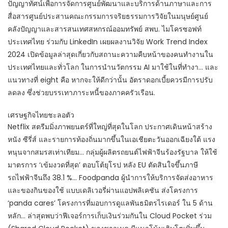
ปัญญาทัศน์เพื่อการจัดการศูนย์พัฒนาและบริการด้านภาษาและการ
สื่อสารศูนย์ประสานคณะกรรมการจริยธรรมการวิจัยในมนุษย์ศูนย์
คลังปัญญาและสารสนเทศสหกรณ์ออมทรัพย์ สพบ. ไมโครซอฟท์
ประเทศไทย ร่วมกับ LinkedIn เผยผลงานวิจัย Work Trend Index
2024 เปิดข้อมูลล่าสุดเกี่ยวกับสถานะความคืบหน้าของคนทำงานใน
ประเทศไทยและทั่วโลก ในการนำนวัตกรรม AI มาใช้ในที่ทำงา… และ
แนวทางที่ eight คือ หากจะให้ดีกว่านั้น อัตราดอกเบี้ยควรมีการปรับ
ลดลง ซึ่งช่วยบรรเทาภาระหนี้ของภาคครัวเรือน.
เศรษฐกิจไทยชะลอตัว
Netflix สตรีมมิ่งภาพยนตร์ที่ใหญ่ที่สุดในโลก ประกาศเดินหน้าสร้าง
หนัง ซีรี่ส์ และรายการท้องถิ่นมากขึ้นในเอเชียตะวันออกเฉียงใต้ แรง
หนุนจากสมรสเท่าเทียม… กลุ่มผู้ผลิตรถยนต์ไฟฟ้าจีนร้องรัฐบาล ให้ใช้
มาตรการ ‘เข้มงวดที่สุด’ ตอบโต้ยุโรป หลัง EU ตัดสินใจขึ้นภาษี
รถไฟฟ้าจีนถึง 38.1 %… Foodpanda ผู้นำการให้บริการจัดส่งอาหาร
และของกินของใช้ แบบเดลิเวอรี่ผ่านแอปพลิเคชัน ส่งโครงการ
‘panda cares’ โครงการที่มอบการดูแลพันธมิตรไรเดอร์ ใน 5 ด้าน
หลัก… ล่าสุดพบว่าฟีเจอร์การเก็บเงินร่วมกันใน Cloud Pocket ร่วม