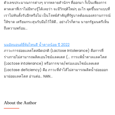
ตัวเลขประมาณการต่างๆ จากหลายสำนักฯ ที่ออกมา ก็เป็นเพียงการ
คาดเดาที่เราไม่มีทางรู้ได้เลยว่า จะมีวิกฤติใหม่ๆ อะไร ผุดขึ้นมาแบบที่
เราไม่ทันตั้งรับอีกหรือไม่ เป็นโจทย์สำคัญที่รัฐบาลต้องมองสถานการณ์
ให้ขาด เตรียมกระสุนรับมือไว้ให้ดี... อย่างไรก็ตาม นายกรัฐมนตรีเห็น
ถึงความพร้อม…
นมอัลมอนด์ยี่ห้อไหนดี น้ำตาลน้อย ปี 2022
ภาวะการย่อยแลคโตสผิดปกติ (Lactose Intolerance) คือการที่
ร่างกายไม่สามารถผลิตเอนไซม์แลคเตส (... การแพ้น้ำตาลแลคโตส
(Lactose intolerance) หรือการขาด/พร่องเอนไซม์แลคเตส
(Lactase deficiency) คือ ภาวะที่ลำไส้ไม่สามารถผลิตน้ำย่อยออก
มาย่อยแลคโตส อ่านต่อ... NAN…
About the Author