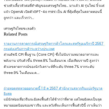
ช่วงหัวเลี้ยวหัวต่อที่สำคัญของเศรษฐกิจไทย… มาแล้ว AI รุ่นใหม่ จิ๋วแต่
แจ๋ว OpenAI เปิดตัวGPT-4o mini เป็น AI ที่คุ้มที่สุดในตลาดตอนนี้
ถูกกว่า และเร็วกว่า…
เศรษฐกิจไทยชะลอตัว
Related Posts
รายงานการคาดการณ์เศรษฐกิจการค้าโลกและสหรัฐอเมริกาปี 2567
กรมส่งเสริมการค้าระหว่างประเทศ
ส่วนดัชนี CPI พื้นฐาน (Core CPI) ซึ่งไม่นับรวมหมวดอาหารและ
พลังงาน ปรับตัวขึ้น three.8% ในเดือนก.พ. เมื่อเทียบรายปี สูงกว่า
ตัวเลขคาดการณ์ของนักวิเคราะห์ที่ระดับ three.7% จากระดับ
three.9% ในเดือนม.ค.…
ถ่ายทอดสดหวยออกงวดนี้ 1 มี ค 2567 สำนักงานสลากกินแบ่งรัฐบาล
ยิงสด
แม้นักท่องเที่ยวจีนจะยังคงฟื้นตัวได้ช้ากว่าที่คาด แต่ไทยยังคงเป็นจุด
หมายยอดนิยมของชาวจีน และหวังที่จะเห็นการฟื้นตัวปีนี้ เราเห็นว่า