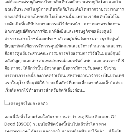
แต่ตัวเลขเศรษฐกิจของไทยกลับเติบโตต่ำกว่าเศรษฐกิจโลก และใน
ขณะที่ประเทศในภูมิภาคเดียวกันกับไทยเติบโตมากกว่าประมาณการ
ของเอดีบี แต่ของไทยกลับไม่เป็นเช่นนั้น..เพราะเรายังเติบโตได้ใน
ระดับเดิมที่เอดีบีประมาณการณ์ไว้ก่อนหน้า… สภาคณาจารย์สภาพ
นักงานศูนย์ศึกษาการพัฒนาที่ยั่งยืนและเศรษฐกิจพอเพียงศูนย์
สาธารณประโยชน์และประชาสังคมศูนย์นวัตกรรมทางธุรกิจศูนย์
ปัญญาทัศน์เพื่อการจัดการศูนย์พัฒนาและบริการด้านภาษาและการ
สื่อสารศูนย์ประสานคณะกรรมการจริยธรรมการวิจัยในมนุษย์ศูนย์
คลังปัญญาและสารสนเทศสหกรณ์ออมทรัพย์ สพบ. และ แนวทางที่ 8
คือ หากจะให้ดีกว่านั้น อัตราดอกเบี้ยควรมีการปรับลดลง ซึ่งช่วย
บรรเทาภาระหนี้ของภาคครัวเรือน. สหราชอาณาจักรจะเป็นประเทศ
แรกในยุโรปที่อนุมัติให้ ‘ขายเนื้อสัตว์ที่เพาะเลี้ยงจากห้องแล็บ’ แต่จะ
เริ่มต้นจากใช้ทำอาหารสำหรับสัตว์เลี้ยงก่อน…
ตอนนี้สื่อทั่วโลกพร้อมใจกันรายงานว่าว่า เหตุ Blue Screen Of
Dead (BSOD) ระบบไอทีขัดข้องนี้เป็นไปแล้วทั่วโลก ทาง
Techsauce ได้สรุปเหตุการณ์มหากาพย์จอฟ้าเอาไว้แล้ว… นี่จึงเป็น