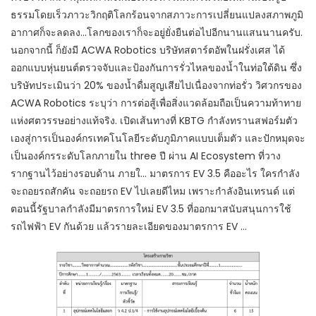
ธรรมโดยเร็วภาวะวิกฤติโลกร้อนจากสภาวะการเปลี่ยนแปลงสภาพภูมิ
อากาศก็จะลดลง…โลกของเราก็จะอยู่ยั่งยืนต่อไปอีกนานแสนนานครับ.
นอกจากนี้ ก็ยังมี ACWA Robotics บริษัทสตาร์ตอัพในฝรั่งเศส ได้
ออกแบบหุ่นยนต์ตรวจจับและป้องกันการรั่วไหลของน้ำในท่อใต้ดิน ซึ่ง
บริษัทประเมินว่า 20% ของน้ำดื่มสูญเสียไปเนื่องจากท่อรั่ว วิศวกรของ
ACWA Robotics ระบุว่า การต่อสู้เพื่อสิ่งแวดล้อมถือเป็นความท้าทาย
แห่งศตวรรษอย่างแท้จริง. เปิดเส้นทางที่ KBTG กำลังทรานสฟอร์มตัว
เองสู่การเป็นองค์กรเทคโนโลยีระดับภูมิภาคแบบเต็มตัว และปักหมุดจะ
เป็นองค์กรระดับโลกภายใน three ปี ผ่าน AI Ecosystem ที่วาง
รากฐานไว้อย่างรอบด้าน ภายใ… มาตรการ EV 3.5 คืออะไร ใครกําลัง
จะถอยรถสักคัน จะถอยรถ EV ไปเลยดีไหม เพราะกำลังอินเทรนด์ แต่
ตอนนี้รัฐบาลกําลังมีมาตรการใหม่ EV 3.5 ที่ออกมาสนับสนุนการใช้
รถไฟฟ้า EV กันด้วย แล้วรายละเอียดของมาตรการ EV …