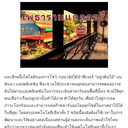
และอีกหนึ่งไฮไลต์ของการโชว์ วรุณายังได้นำฟีเจอร์ “ปลูกต้นไม้” บน
คันนา แอปพลิเคชัน ที่จะชวนให้ประชาชนทุกคนสามารถทดลองวาด
ต้นไม้ผ่านแอปพลิเคชันในการประเมินค่าคาร์บอนพื้นที่นั้นๆ ช่วยให้ทุก
คนเชื่อว่าเรื่องปลูกป่านั้นทำได้ง่าย ทำได้ทุกวัน เพื่อนำไปสู่การลด
ภาวะโลกร้อนและสามารถลดก๊าซคาร์บอนไดออกไซด์ในภาคป่าไม้ได้
ในที่สุด. โดยสรุปเทคโนโลยีเขียวทั้ง 7 ชนิดนี้คงยังต้องใช้เวลาในการ
พัฒนาและวิจัยอย่างต่อเนื่องแต่ท่านผู้อ่านคงจะเห็นภาพแล้วใช่ไหม
ครับว่าหากเราทุ่มเทกำลังสมองที่จะทำให้เทคโนโลยีเหล่านี้เป็นรูป