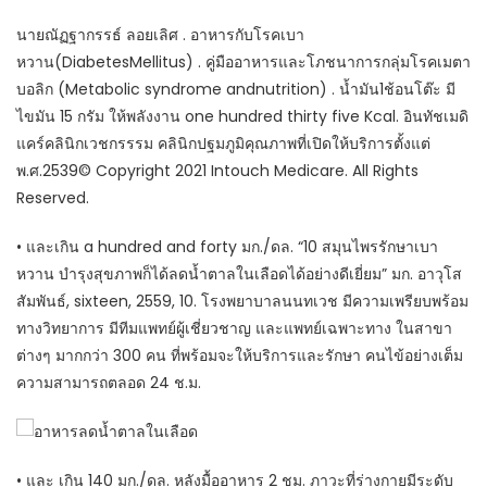
นายณัฏฐากรรธ์ ลอยเลิศ . อาหารกับโรคเบา
หวาน(DiabetesMellitus) . คู่มืออาหารและโภชนาการกลุ่มโรคเมตา
บอลิก (Metabolic syndrome andnutrition) . น้ำมัน1ช้อนโต๊ะ มี
ไขมัน 15 กรัม ให้พลังงาน one hundred thirty five Kcal. อินทัชเมดิ
แคร์คลินิกเวชกรรรม คลินิกปฐมภูมิคุณภาพที่เปิดให้บริการตั้งแต่
พ.ศ.2539© Copyright 2021 Intouch Medicare. All Rights
Reserved.
• และเกิน a hundred and forty มก./ดล. “10 สมุนไพรรักษาเบา
หวาน บำรุงสุขภาพก็ได้ลดน้ำตาลในเลือดได้อย่างดีเยี่ยม” มก. อาวุโส
สัมพันธ์, sixteen, 2559, 10. โรงพยาบาลนนทเวช มีความเพรียบพร้อม
ทางวิทยาการ มีทีมแพทย์ผู้เชี่ยวชาญ และแพทย์เฉพาะทาง ในสาขา
ต่างๆ มากกว่า 300 คน ที่พร้อมจะให้บริการและรักษา คนไข้อย่างเต็ม
ความสามารถตลอด 24 ช.ม.
• และ เกิน 140 มก./ดล. หลังมื้ออาหาร 2 ชม. ภาวะที่ร่างกายมีระดับ