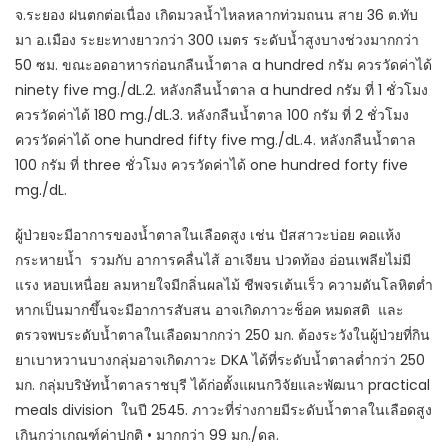
จ.ระยอง ฝนตกต่อเนื่อง เกิดมวลน้ำไหลหลากท่วมถนน สาย 36 ต.ทับ
มา อ.เมือง ระยะทางยาวกว่า 300 เมตร ระดับน้ำสูงบางช่วงมากกว่า
50 ซม. ขณะอดอาหารก่อนกลืนน้ำตาล a hundred กรัม ควรวัดค่าได้
ninety five mg./dL.2. หลังกลืนน้ำตาล a hundred กรัม ที่ 1 ชั่วโมง
ควรวัดค่าได้ 180 mg./dL.3. หลังกลืนน้ำตาล 100 กรัม ที่ 2 ชั่วโมง
ควรวัดค่าได้ one hundred fifty five mg./dL.4. หลังกลืนน้ำตาล
100 กรัม ที่ three ชั่วโมง ควรวัดค่าได้ one hundred forty five
mg./dL.
ผู้ป่วยจะมีอาการของน้ำตาลในเลือดสูง เช่น ปัสสาวะบ่อย คอแห้ง
กระหายน้ำ รวมกับ อาการคลื่นไส้ อาเจียน ปวดท้อง อ่อนเพลียไม่มี
แรง หอบเหนื่อย ลมหายใจมีกลิ่นผลไม้ ชีพจรเต้นเร็ว ความดันโลหิตต่ำ
หากเป็นมากขึ้นจะมีอาการสับสน อาจเกิดภาวะช็อค หมดสติ และ
ตรวจพบระดับน้ำตาลในเลือดมากกว่า 250 มก. ต้องระวังในผู้ป่วยที่กิน
ยาเบาหวานบางกลุ่มอาจเกิดภาวะ DKA ได้ที่ระดับน้ำตาลต่ำกว่า 250
มก. กลุ่มบริษัทน้ำตาลราชบุรี ได้ก่อตั้งแผนกวิจัยและพัฒนา practical
meals division ในปี 2545. ภาวะที่ร่างกายมีระดับน้ำตาลในเลือดสูง
เกินกว่าเกณฑ์ค่าปกติ • มากกว่า 99 มก./ดล.