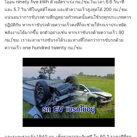
ไออน ninety five kWh ด้วยอัตราเร่ง กม./ชม.ในเวลา 6.6 วินาที
และ 5.7 วินาทีในบูสต์โหมด และทำความเร็วสูงสุดได้ 200 กม./ชม.
แน่นอนว่าการขับรถตามที่กฎหมายกำหนดนั้นคนใช้รถทุกประเภทควร
ปฏิบัติกัน หากเราขับรถด้วยความเร็วคงที่ก็จะช่วยให้รถเราประหยัด
พลังงานได้มากขึ้น ยกตัวอย่างเช่น หากเราขับรถด้วยความเร็ว 90
กม./ชม. เราจะสามารถขับรถได้ระยะทางที่ไกลกว่าการขับรถด้วย
ความเร็ว one hundred twenty กม./ชม.
และระยะฐานล้อ 1,940 มม. เช็คราคาประกันฟรี ใน 60 วิ ราคาดีที่สุด